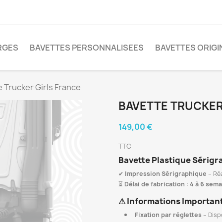
RGES
BAVETTES PERSONNALISEES
BAVETTES ORIGI
e Trucker Girls France
BAVETTE TRUCKER
149,00 €
TTC
Bavette Plastique Sérigr
✔
Impression Sérigraphique
– Réa
⏳
Délai de fabrication
:
4 à 6 sem
⚠
Informations Importan
Fixation par réglettes
– Disp