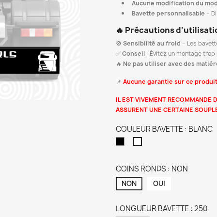
Aucune modification du mod
Bavette personnalisable
– D
🔥
Précautions d'utilisati
🚫
Sensibilité au froid
– Les bavett
✅
Conseil
: Évitez un montage trop 
🔥
Ne pas utiliser avec des matiè
📌
Aucune garantie sur ce produit
IL EST VIVEMENT RECOMMANDE D
ASSURENT UNE CERTAINE SOUPLES
COULEUR BAVETTE : BLANC
NOIR
BLANC
COINS RONDS : NON
NON
OUI
LONGUEUR BAVETTE : 250