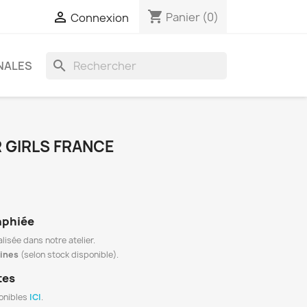
shopping_cart

Panier
(0)
Connexion
search
NALES
 GIRLS FRANCE
aphiée
lisée dans notre atelier.
aines
(selon stock disponible).
tes
onibles
ICI
.