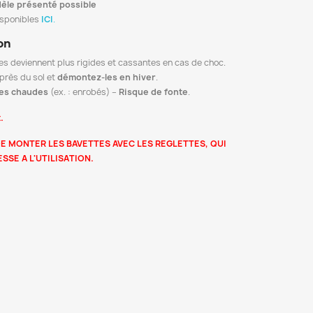
èle présenté possible
isponibles
ICI
.
on
es deviennent plus rigides et cassantes en cas de choc.
près du sol et
démontez-les en hiver
.
res chaudes
(ex. : enrobés) –
Risque de fonte
.
.
E MONTER LES BAVETTES AVEC LES REGLETTES, QUI
SE A L'UTILISATION.