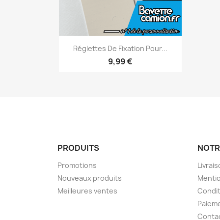
Aperçu rapide

Réglettes De Fixation Pour...
9,99 €
PRODUITS
NOTR
Promotions
Livrai
Nouveaux produits
Mentio
Meilleures ventes
Condit
Paieme
Conta