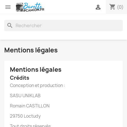
shopping_cart


(0)
search
Mentions légales
Mentions légales
Crédits
Conception et production :
SASU UNIKLAB
Romain CASTILLON
29750 Loctudy
Tout droits réservés.