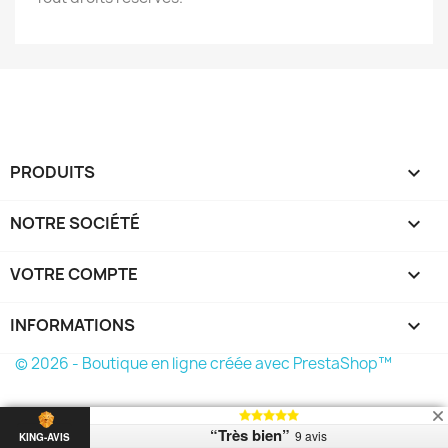
PRODUITS

NOTRE SOCIÉTÉ

VOTRE COMPTE

INFORMATIONS
keyboard_arrow_down
© 2026 - Boutique en ligne créée avec PrestaShop™
“Très bien”
9 avis
KING-AVIS